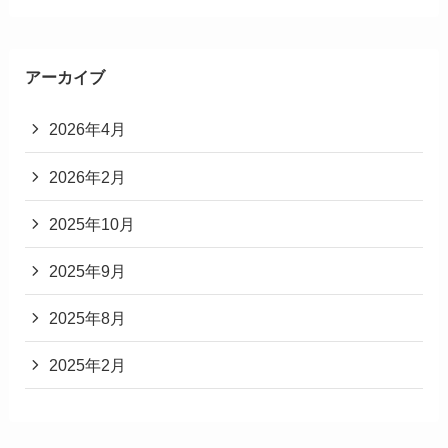
アーカイブ
2026年4月
2026年2月
2025年10月
2025年9月
2025年8月
2025年2月