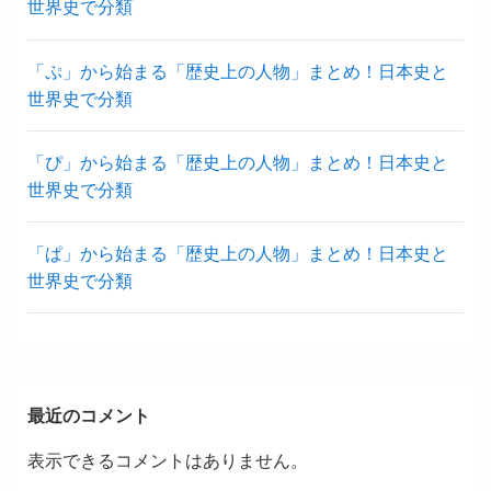
世界史で分類
「ぷ」から始まる「歴史上の人物」まとめ！日本史と
世界史で分類
「ぴ」から始まる「歴史上の人物」まとめ！日本史と
世界史で分類
「ぱ」から始まる「歴史上の人物」まとめ！日本史と
世界史で分類
最近のコメント
表示できるコメントはありません。