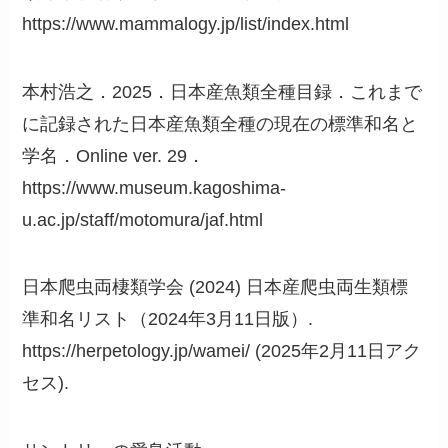
https://www.mammalogy.jp/list/index.html
本村浩之．2025．日本産魚類全種目録．これまで
に記録された日本産魚類全種の現在の標準和名と
学名．Online ver. 29．
https://www.museum.kagoshima-
u.ac.jp/staff/motomura/jaf.html
日本爬虫両棲類学会 (2024) 日本産爬虫両生類標
準和名リスト（2024年3月11日版）.
https://herpetology.jp/wamei/ (2025年2月11日アク
セス).