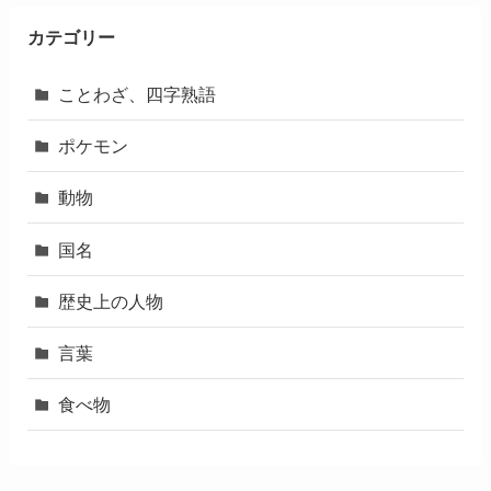
カテゴリー
ことわざ、四字熟語
ポケモン
動物
国名
歴史上の人物
言葉
食べ物