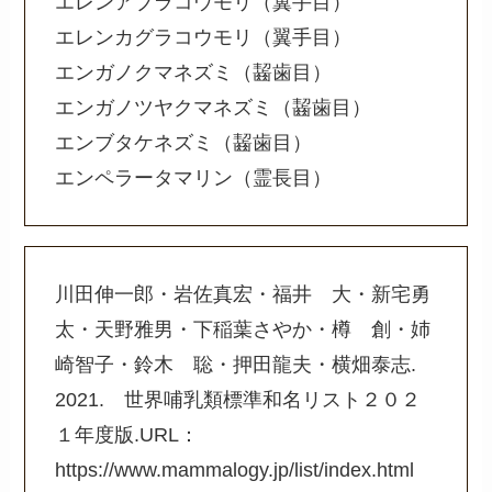
エレンアブラコウモリ（翼手目）
エレンカグラコウモリ（翼手目）
エンガノクマネズミ（齧歯目）
エンガノツヤクマネズミ（齧歯目）
エンブタケネズミ（齧歯目）
エンペラータマリン（霊長目）
川田伸一郎・岩佐真宏・福井 大・新宅勇
太・天野雅男・下稲葉さやか・樽 創・姉
崎智子・鈴木 聡・押田龍夫・横畑泰志.
2021. 世界哺乳類標準和名リスト２０２
１年度版.URL：
https://www.mammalogy.jp/list/index.html