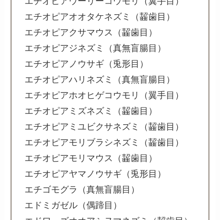
エチオピアウーリーコウモリ（翼手目）
エチオピアオオタケネズミ（齧歯目）
エチオピアクサマウス（齧歯目）
エチオピアジネズミ（真無盲腸目）
エチオピアノウサギ（兎形目）
エチオピアハリネズミ（真無盲腸目）
エチオピアホオヒゲコウモリ（翼手目）
エチオピアミズネズミ（齧歯目）
エチオピアミユビクサネズミ（齧歯目）
エチオピアモリブラシネズミ（齧歯目）
エチオピアモリマウス（齧歯目）
エチオピアヤマノウサギ（兎形目）
エチゴモグラ（真無盲腸目）
エドミガゼル（偶蹄目）