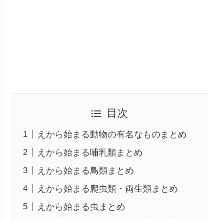
目次
えから始まる動物の有名なものまとめ
えから始まる哺乳類まとめ
えから始まる鳥類まとめ
えから始まる爬虫類・両生類まとめ
えから始まる虫まとめ