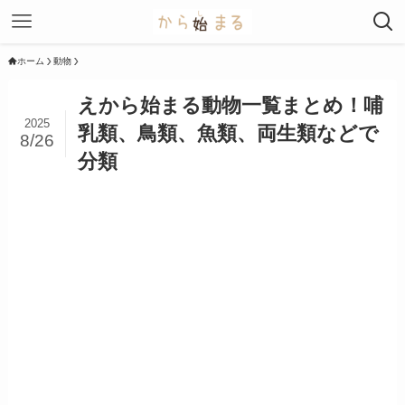
ホーム
動物
えから始まる動物一覧まとめ！哺
2025
乳類、鳥類、魚類、両生類などで
8/26
分類