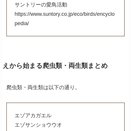
サントリーの愛鳥活動
https://www.suntory.co.jp/eco/birds/encyclo
pedia/
えから始まる爬虫類・両生類まとめ
爬虫類・両生類は以下の通り。
エゾアカガエル
エゾサンショウウオ