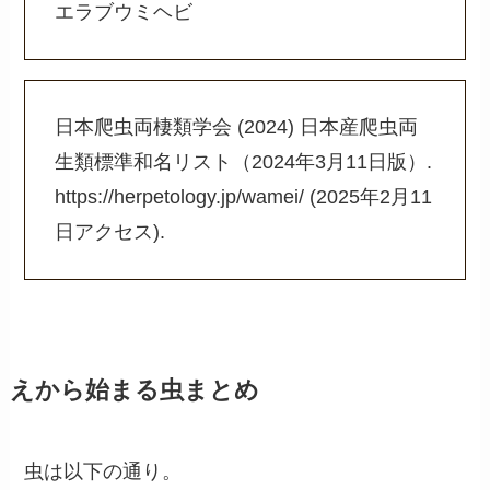
エラブウミヘビ
日本爬虫両棲類学会 (2024) 日本産爬虫両
生類標準和名リスト（2024年3月11日版）.
https://herpetology.jp/wamei/ (2025年2月11
日アクセス).
えから始まる虫まとめ
虫は以下の通り。