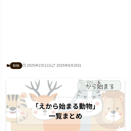
2025年2月11日
2025年8月26日
動物