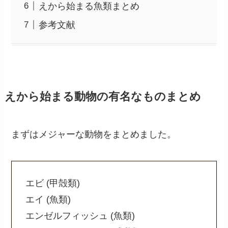
えから始まる魚類まとめ
参考文献
えから始まる動物の有名なものまとめ
まずはメジャーな動物をまとめました。
エビ (甲殻類)
エイ (魚類)
エンゼルフィッシュ (魚類)