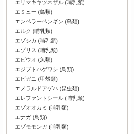
エリマキキツネザル (哺乳類)
エミュー (鳥類)
エンペラーペンギン (鳥類)
エルク (哺乳類)
エゾシカ (哺乳類)
エゾリス (哺乳類)
エビウオ (魚類)
エジプトハゲワシ (鳥類)
エビガニ (甲殻類)
エメラルドアゲハ (昆虫類)
エレファントシール (哺乳類)
エゾオオカミ (哺乳類)
エナガ (鳥類)
エゾモモンガ (哺乳類)