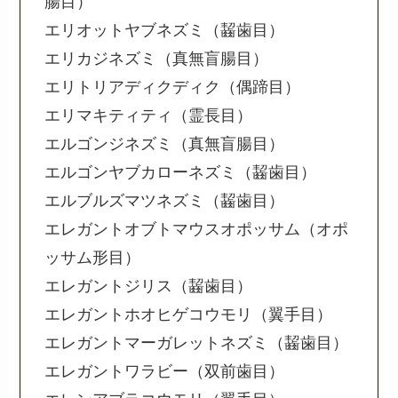
腸目）
エリオットヤブネズミ（齧歯目）
エリカジネズミ（真無盲腸目）
エリトリアディクディク（偶蹄目）
エリマキティティ（霊長目）
エルゴンジネズミ（真無盲腸目）
エルゴンヤブカローネズミ（齧歯目）
エルブルズマツネズミ（齧歯目）
エレガントオブトマウスオポッサム（オポ
ッサム形目）
エレガントジリス（齧歯目）
エレガントホオヒゲコウモリ（翼手目）
エレガントマーガレットネズミ（齧歯目）
エレガントワラビー（双前歯目）