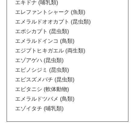
エキドナ (哺乳類)
エレファントシャーク (魚類)
エメラルドオオカブト (昆虫類)
エボシカブト (昆虫類)
エメラルドインコ (鳥類)
エジプトヒキガエル (両生類)
エゾアゲハ (昆虫類)
エビノシジミ (昆虫類)
エビスズメバチ (昆虫類)
エビタニシ (軟体動物)
エメラルドツバメ (鳥類)
エゾイタチ (哺乳類)