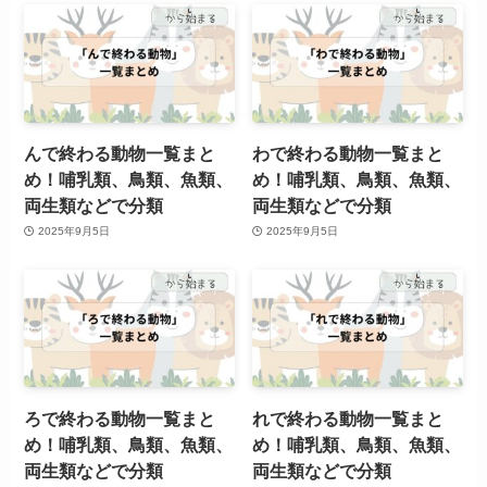
んで終わる動物一覧まと
わで終わる動物一覧まと
め！哺乳類、鳥類、魚類、
め！哺乳類、鳥類、魚類、
両生類などで分類
両生類などで分類
2025年9月5日
2025年9月5日
ろで終わる動物一覧まと
れで終わる動物一覧まと
め！哺乳類、鳥類、魚類、
め！哺乳類、鳥類、魚類、
両生類などで分類
両生類などで分類