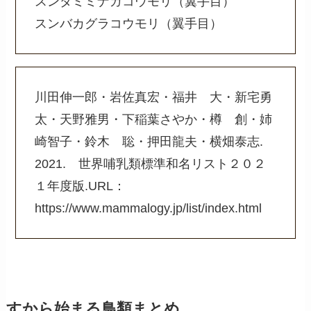
スンダミミナガコウモリ（翼手目）
スンバカグラコウモリ（翼手目）
川田伸一郎・岩佐真宏・福井 大・新宅勇
太・天野雅男・下稲葉さやか・樽 創・姉
崎智子・鈴木 聡・押田龍夫・横畑泰志.
2021. 世界哺乳類標準和名リスト２０２
１年度版.URL：
https://www.mammalogy.jp/list/index.html
すから始まる鳥類まとめ