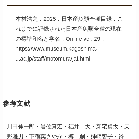
本村浩之．2025．日本産魚類全種目録．こ
れまでに記録された日本産魚類全種の現在
の標準和名と学名．Online ver. 29．
https://www.museum.kagoshima-
u.ac.jp/staff/motomura/jaf.html
参考文献
川田伸一郎・岩佐真宏・福井 大・新宅勇太・天
野雅男・下稲葉さやか・樽 創・姉崎智子・鈴