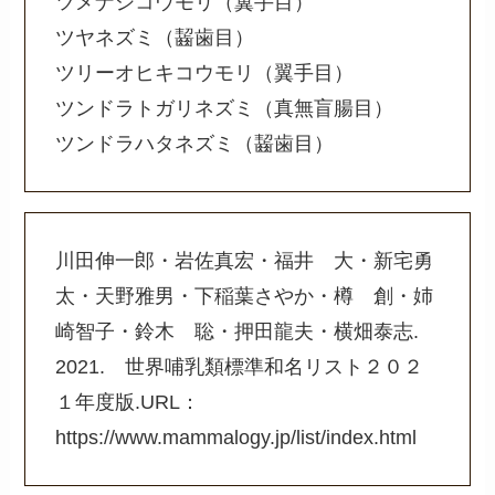
ツメナシコウモリ（翼手目）
ツヤネズミ（齧歯目）
ツリーオヒキコウモリ（翼手目）
ツンドラトガリネズミ（真無盲腸目）
ツンドラハタネズミ（齧歯目）
川田伸一郎・岩佐真宏・福井 大・新宅勇
太・天野雅男・下稲葉さやか・樽 創・姉
崎智子・鈴木 聡・押田龍夫・横畑泰志.
2021. 世界哺乳類標準和名リスト２０２
１年度版.URL：
https://www.mammalogy.jp/list/index.html