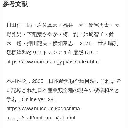
参考文献
川田伸一郎・岩佐真宏・福井 大・新宅勇太・天
野雅男・下稲葉さやか・樽 創・姉崎智子・鈴
木 聡・押田龍夫・横畑泰志. 2021. 世界哺乳
類標準和名リスト２０２１年度版.URL：
https://www.mammalogy.jp/list/index.html
本村浩之．2025．日本産魚類全種目録．これまで
に記録された日本産魚類全種の現在の標準和名と
学名．Online ver. 29．
https://www.museum.kagoshima-
u.ac.jp/staff/motomura/jaf.html