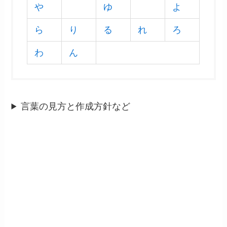
や
ゆ
よ
ら
り
る
れ
ろ
わ
ん
言葉の見方と作成方針など