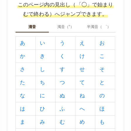
このページ内の見出し（
「◯」で始まり
むで終わる）へジャンプできます。
清音
濁音（"）
半濁音（ ゜）
あ
い
う
え
お
か
き
く
け
こ
さ
し
す
せ
そ
た
ち
つ
て
と
な
に
ぬ
ね
の
は
ひ
ふ
へ
ほ
ま
み
む
め
も