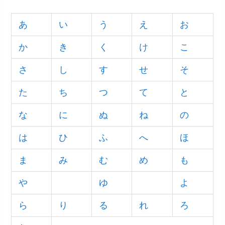
あ
い
う
え
お
か
き
く
け
こ
さ
し
す
せ
そ
た
ち
つ
て
と
な
に
ぬ
ね
の
は
ひ
ふ
へ
ほ
ま
み
む
め
も
や
ゆ
よ
ら
り
る
れ
ろ