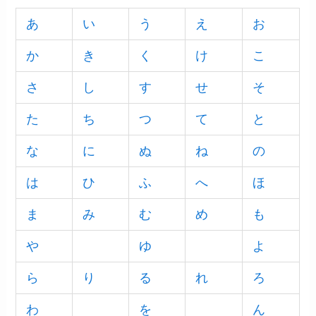
あ
い
う
え
お
か
き
く
け
こ
さ
し
す
せ
そ
た
ち
つ
て
と
な
に
ぬ
ね
の
は
ひ
ふ
へ
ほ
ま
み
む
め
も
や
ゆ
よ
ら
り
る
れ
ろ
わ
を
ん