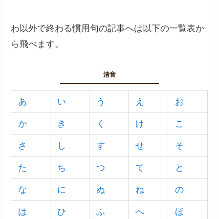
わ以外で終わる慣用句の記事へは以下の一覧表か
ら飛べます。
清音
あ
い
う
え
お
か
き
く
け
こ
さ
し
す
せ
そ
た
ち
つ
て
と
な
に
ぬ
ね
の
は
ひ
ふ
へ
ほ