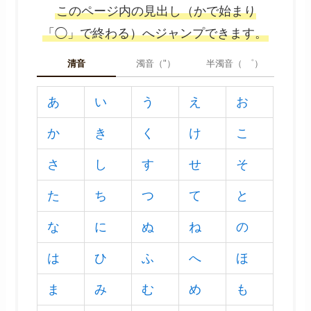
このページ内の見出し（かで始まり
「◯」で終わる）へジャンプできます。
清音
濁音（"）
半濁音（ ゜）
あ
い
う
え
お
か
き
く
け
こ
さ
し
す
せ
そ
た
ち
つ
て
と
な
に
ぬ
ね
の
は
ひ
ふ
へ
ほ
ま
み
む
め
も