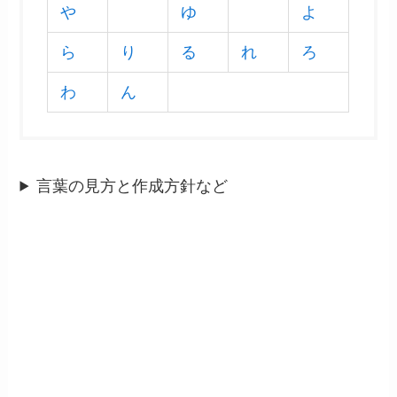
や
ゆ
よ
ら
り
る
れ
ろ
わ
ん
言葉の見方と作成方針など