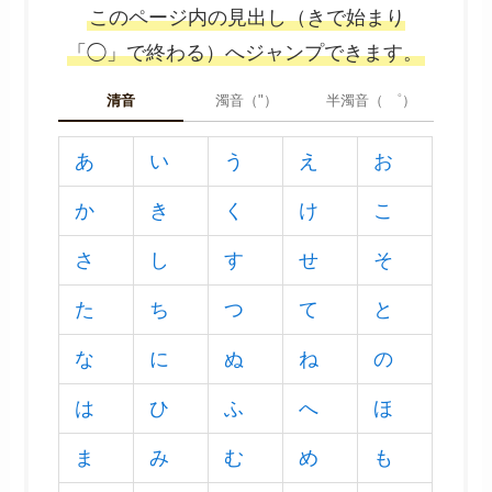
このページ内の見出し（きで始まり
「◯」で終わる）へジャンプできます。
清音
濁音（"）
半濁音（ ゜）
あ
い
う
え
お
か
き
く
け
こ
さ
し
す
せ
そ
た
ち
つ
て
と
な
に
ぬ
ね
の
は
ひ
ふ
へ
ほ
ま
み
む
め
も