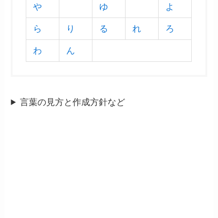
や
ゆ
よ
ら
り
る
れ
ろ
わ
ん
言葉の見方と作成方針など