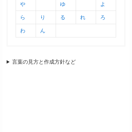
や
ゆ
よ
ら
り
る
れ
ろ
わ
ん
言葉の見方と作成方針など