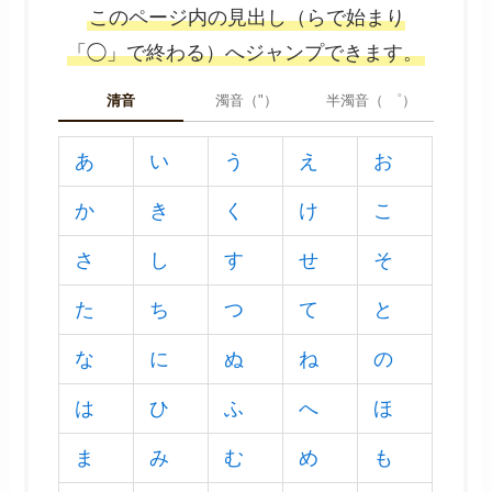
このページ内の見出し（らで始まり
「◯」で終わる）へジャンプできます。
清音
濁音（"）
半濁音（ ゜）
あ
い
う
え
お
か
き
く
け
こ
さ
し
す
せ
そ
た
ち
つ
て
と
な
に
ぬ
ね
の
は
ひ
ふ
へ
ほ
ま
み
む
め
も